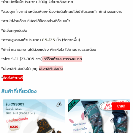
*น้ำหนักพื้นผ้าประมาณ 200g. ใส่เบาเดินสบาย
*ส่วนบูททำจากผ้าเหนียวพิเศษ ป้องกันดินโคลนไม่เข้าในรองเท้า ซักล้างออกง่าย
*สวมใส่ง่ายด้วย ซิปออโต้ล็อคอย่างดีด้านหน้า
*มีเชือกผูกรัดข้อ
*ความสูงรองเท้าประมาณ
8.5-12.5
นิ้ว (วัดจากพื้น)
*ซักทำความสะอาดได้ด้วยแปรง ผ้าแห้งไว ใช้งานนานแรมเดือน
*size 9-12 (23-30.5 cm.)
วิธีวัดเท้าและตารางขนาด
*เลือกสีผ้าสั่งตัดได้ทุกคู่
เลือกสีผ้าสั่งตัด
*
จัดส่งด่วนฟรี
สินค้าที่เกี่ยวข้อง
ขายดี