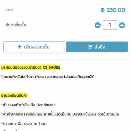
฿ 230.00
ราคา
จำนวนที่จะซื้อ
เพิ่มลงรถเข็น
สั่งซื้อ
ประโยชน์ของรองเท้านินจา CS SHOES
"เหมาะสำหรับใส่ทำนา ทำสวน ลอกคลอง ใส่ลงบ่อเก็บดอกบัว"
รายละเอียดสินค้า
*เป็นรองเท้าทำด้วยมือ Handmade
*พื้นทำจากผ้าเรียงซ้อนกันหลายชั้นแล้วเย็บทับไปมาจนแข็งแรง ตัดเย็บด้วยมือ
*ความหนาพื้น ประมาณ 1 cm.