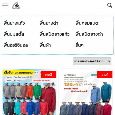
พื้นยางแก้ว
พื้นยางดำ
พื้นคอมแบต
พื้นปุ่มสตั๊ส
พื้นสปีดยางแก้ว
พื้นสปีดยางดำ
พื้นออริจินอล
พื้นผ้า
อื่นๆ
ขายดี
ขายดี