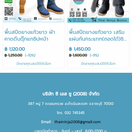
พื้นสปีดยางแก้วยาว ผ้า
พื้นสปีดยางแก้วยาว เสริม
คาดตีนตุ๊กแกซิปหน้า
แผ่นกันกระแทก(ถอดได้)ซิป
หน้า
฿ 1,120.00
฿ 1,450.00
฿ 1,250.00
(-10%)
฿ 1,600.00
(-9%)
มีหลายคุณสมบัติให้เลือก
มีหลายคุณสมบัติให้เลือก
บริษัท ซี เอส ชู (2008) จำกัด
387 หมู่ 7 ต.ดอนกรวย อ.ดำเนินสะดวก จ.ราชบุรี 70130
โทร. 032 745345
Email :
thaininja2008@gmail.com
เวลาเปิดทำการ : จันทร์ - เสาร์ 8:00-17:00 น.