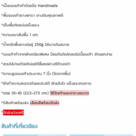
*เป็นรองเท้าทำด้วยมือ Handmade
*พื้นรองเท้ายางพารา ยางดิบคุณภาพดี
*เย็บพื้นติดแน่นแข็งแรง
*ความหนาส้นพื้น 1 cm.
*น้ำหนักพื้นยางต่อคู่ 250g ใส่เบาเดินสบาย
*รองเท้าทำจากผ้าเหนียวพิเศษ ป้อนกันดินโคลนไม่เปื้อนเท้า ซักออกง่าย
*สวมใส่ง่ายด้วยซิปออโต้ล็อคอย่างดีด้านหน้า
*ความสูงรองเท้าประมาณ 7 นิ้ว (วัดจากพื้น)
*ซักทำความสะอาดด้วยแปรงได้ ผ้าแห้งไว แข็งแรงทนทาน
*size 35-45 (22.5-27.5 cm.)
วิธีวัดเท้าและตารางขนาด
*มีสินค้าพร้อมส่ง
เลือกสีพร้อมจัดส่ง
*
จัดส่งด่วนฟรี
สินค้าที่เกี่ยวข้อง