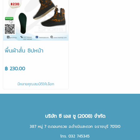
พื้นผ้าสั้น ซิปหน้า
฿ 230.00
มีหลายคุณสมบัติให้เลือก
บริษัท ซี เอส ชู (2008) จำกัด
387 หมู่ 7 ต.ดอนกรวย อ.ดำเนินสะดวก จ.ราชบุรี 70130
โทร. 032 745345