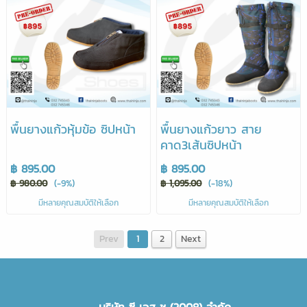
พื้นยางแก้วหุ้มข้อ ซิปหน้า
พื้นยางแก้วยาว สาย
คาด3เส้นซิปหน้า
฿ 895.00
฿ 895.00
฿ 980.00
(-9%)
฿ 1,095.00
(-18%)
มีหลายคุณสมบัติให้เลือก
มีหลายคุณสมบัติให้เลือก
Prev
1
2
Next
บริษัท ซี เอส ชู (2008) จำกัด