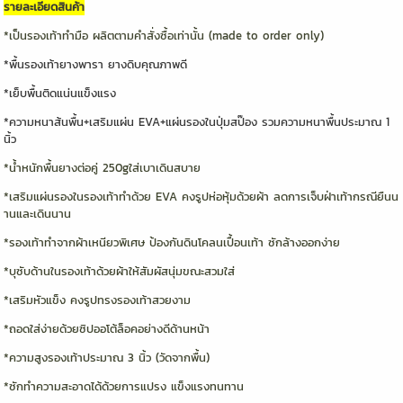
รายละเอียดสินค้า
*เป็นรองเท้าทำมือ ผลิตตามคำสั่งซื้อเท่านั้น (made to order only)
*พื้นรองเท้ายางพารา ยางดิบคุณภาพดี
*เย็บพื้นติดแน่นแข็งแรง
*ความหนาส้นพื้น+เสริมแผ่น EVA+แผ่นรองในปุ่มสป๊อง รวมความหนาพื้นประมาณ 1
นิ้ว
*น้ำหนักพื้นยางต่อคู่ 250gใส่เบาเดินสบาย
*เสริมแผ่นรองในรองเท้าทำด้วย EVA คงรูปห่อหุ้มด้วยผ้า ลดการเจ็บฝ่าเท้ากรณียืนน
านและเดินนาน
*รองเท้าทำจากผ้าเหนียวพิเศษ ป้องกันดินโคลนเปื้อนเท้า ซักล้างออกง่าย
*บุซับด้านในรองเท้าด้วยผ้าให้สัมผัสนุ่มขณะสวมใส่
*เสริมหัวแข็ง คงรูปทรงรองเท้าสวยงาม
*ถอดใส่ง่ายด้วยซิปออโต้ล็อคอย่างดีด้านหน้า
*ความสูงรองเท้าประมาณ 3 นิ้ว (วัดจากพื้น)
*ซักทำความสะอาดได้ด้วยการแปรง แข็งแรงทนทาน