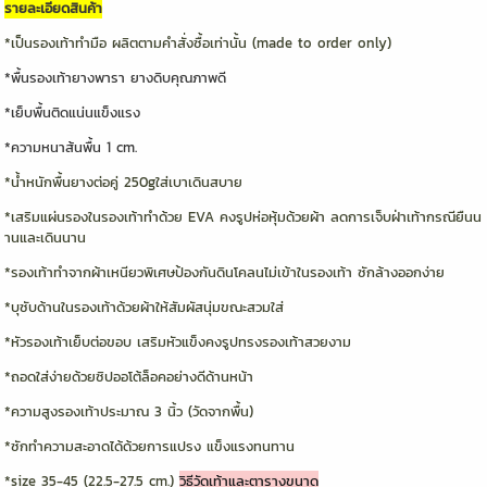
รายละเอียดสินค้า
*เป็นรองเท้าทำมือ ผลิตตามคำสั่งซื้อเท่านั้น (made to order only)
*พื้นรองเท้ายางพารา ยางดิบคุณภาพดี
*เย็บพื้นติดแน่นแข็งแรง
*ความหนาส้นพื้น 1 cm.
*น้ำหนักพื้นยางต่อคู่ 250gใส่เบาเดินสบาย
*เสริมแผ่นรองในรองเท้าทำด้วย EVA คงรูปห่อหุ้มด้วยผ้า ลดการเจ็บฝ่าเท้ากรณียืนน
านและเดินนาน
*รองเท้าทำจากผ้าเหนียวพิเศษป้องกันดินโคลนไม่เข้าในรองเท้า ซักล้างออกง่าย
*บุซับด้านในรองเท้าด้วยผ้าให้สัมผัสนุ่มขณะสวมใส่
*หัวรองเท้าเย็บต่อขอบ เสริมหัวแข็งคงรูปทรงรองเท้าสวยงาม
*ถอดใส่ง่ายด้วยซิปออโต้ล็อคอย่างดีด้านหน้า
*ความสูงรองเท้าประมาณ 3 นิ้ว (วัดจากพื้น)
*ซักทำความสะอาดได้ด้วยการแปรง แข็งแรงทนทาน
*size 35-45 (22.5-27.5 cm.)
วิธีวัดเท้าและตารางขนาด