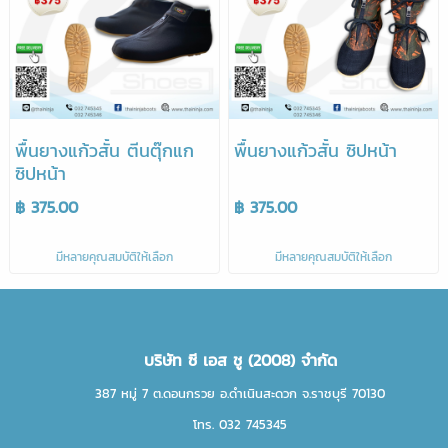
พื้นยางแก้วสั้น ตีนตุ๊กแก
พื้นยางแก้วสั้น ซิปหน้า
ซิปหน้า
฿ 375.00
฿ 375.00
มีหลายคุณสมบัติให้เลือก
มีหลายคุณสมบัติให้เลือก
บริษัท ซี เอส ชู (2008) จำกัด
387 หมู่ 7 ต.ดอนกรวย อ.ดำเนินสะดวก จ.ราชบุรี 70130
โทร. 032 745345