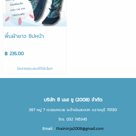
พื้นผ้ายาว ซิปหน้า
฿ 235.00
มีหลายคุณสมบัติให้เลือก
บริษัท ซี เอส ชู (2008) จำกัด
387 หมู่ 7 ต.ดอนกรวย อ.ดำเนินสะดวก จ.ราชบุรี 70130
โทร. 032 745345
Email :
thaininja2008@gmail.com