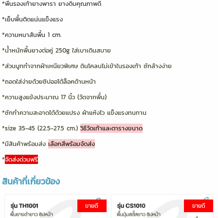
*พื้นรองเท้ายางพารา ยางดิบคุณภาพดี
*เย็บพื้นติดแน่นแข็งแรง
*ความหนาส้นพื้น 1 cm.
*น้ำหนักพื้นยางต่อคู่ 250g ใส่เบาเดินสบาย
*ส่วนบูททำจากผ้าเหนียวพิเศษ ดินโคลนไม่เข้าในรองเท้า ซักล้างง่าย
*ถอดใส่ง่ายด้วยซิปออโต้ล็อคด้านหน้า
*ความสูงแข้งประมาณ 17 นิ้ว (วัดจากพื้น)
*ซักทำความสะอาดได้ด้วยแปรง ผ้าแห้งไว แข็งแรงทนทาน
*size 35-45 (22.5-27.5 cm.)
วิธีวัดเท้าและตารางขนาด
*มีสินค้าพร้อมส่ง
เลือกสีพร้อมจัดส่ง
*
จัดส่งด่วนฟรี
สินค้าที่เกี่ยวข้อง
ขายดี
ขายดี