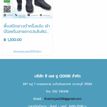
พื้นสปีดยางดำครึ่งแข้ง ผ้า
นีโอพรีนสายคาด3เส้นซิป
หน้า
฿ 1,200.00
มีหลายคุณสมบัติให้เลือก
บริษัท ซี เอส ชู (2008) จำกัด
387 หมู่ 7 ต.ดอนกรวย อ.ดำเนินสะดวก จ.ราชบุรี 70130
โทร. 032 745345
Email :
thaininja2008@gmail.com
เวลาเปิดทำการ : จันทร์ - เสาร์ 8:00-17:00 น.