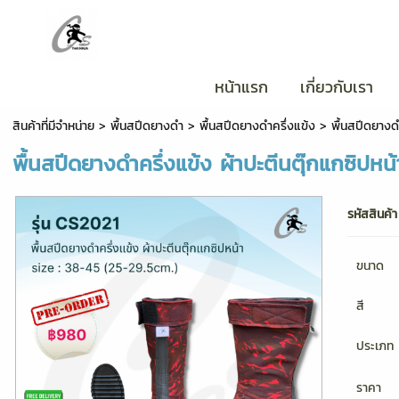
หน้าแรก
เกี่ยวกับเรา
สินค้าที่มีจำหน่าย
>
พื้นสปีดยางดำ
>
พื้นสปีดยางดำครึ่งแข้ง
> พื้นสปีดยางดำ
พื้นสปีดยางดำครึ่งแข้ง ผ้าปะตีนตุ๊กแกซิปหน้
รหัสสินค้า
ขนาด
สี
ประเภท
ราคา