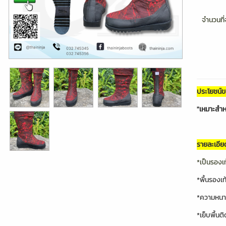
จำนวนที่จ
ประโยชน์
"เหมาะสำหร
รายละเอีย
*เป็นรองเ
*พื้นรองเ
*ความหนาส
*เย็บพื้น