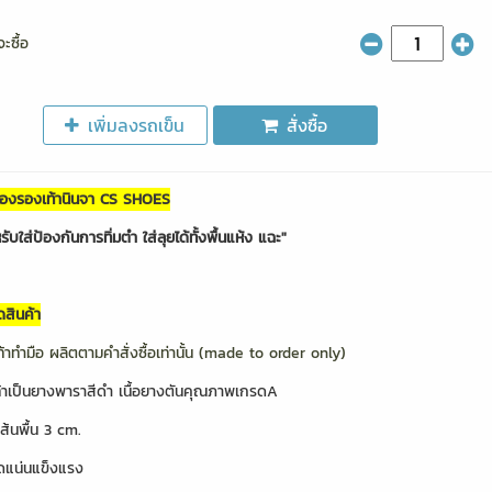
ะซื้อ
เพิ่มลงรถเข็น
สั่งซื้อ
ของรองเท้านินจา CS SHOES
ับใส่ป้องกันการทิ่มตำ ใส่ลุยได้ทั้งพื้นแห้ง แฉะ"
ดสินค้า
ท้าทำมือ ผลิตตามคำสั่งซื้อเท่านั้น (made to order only)
ท้าเป็นยางพาราสีดำ เนื้อยางตันคุณภาพเกรดA
้นพื้น 3 cm.
ติดแน่นแข็งแรง