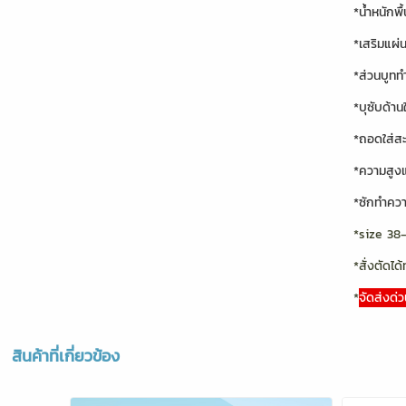
*น้ำหนักพื
*เสริมแผ่
*ส่วนบูทท
*บุซับด้าน
*ถอดใส่สะ
*ความสูง
*ซักทำควา
*size 38
*สั่งตัดได้
*
จัดส่งด่ว
สินค้าที่เกี่ยวข้อง