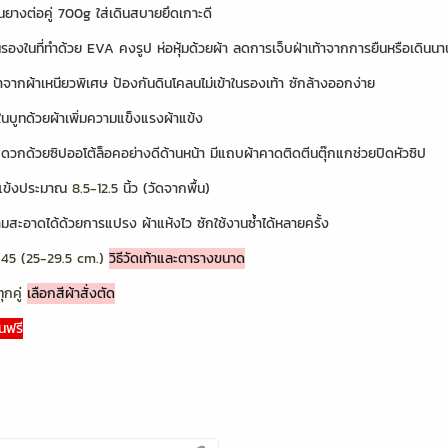
้นยางต่อคู่ 700g ใส่เดินสบายยึดเกาะดี
นรองในที่ทำด้วย EVA คงรูป ห่อหุ้มด้วยผ้า ลดการเจ็บฝ่าเท้าจากการยืนหรือเดินนา
ำจากผ้าเหนียวพิเศษ ป้องกันดินโคลนไม่เข้าในรองเท้า ซักล้างออกง่าย
ในบูทด้วยผ้าเพิ่มความแข็งแรงผ้าแข้ง
ดวกด้วยซิปออโต้ล็อคอย่างดีด้านหน้า มีแถบผ้าคาดติดตีนตุ๊กแกช่วยปิดหัวซิป
แข้งประมาณ
8.5-12.5
นิ้ว (วัดจากพื้น)
มสะอาดได้ด้วยการแปรง ผ้าแห้งไว ซักใช้งานซ้ำได้หลายครั้ง
-45 (25-29.5 cm.)
วิธีวัดเท้าและตารางขนาด
ทุกคู่
เลือกสีผ้าสั่งตัด
นฟรี