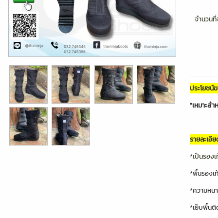
จำนวนที่จ
ประโยชน์
"เหมาะสำหร
รายละเอีย
*เป็นรองเ
*พื้นรองเ
*ความหนาส
*เย็บพื้น