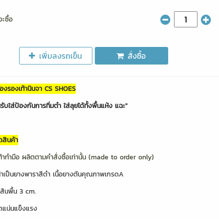
ะซื้อ
เพิ่มลงรถเข็น
สั่งซื้อ
ของรองเท้านินจา CS SHOES
ับใส่ป้องกันการทิ่มตำ ใส่ลุยได้ทั้งพื้นแห้ง แฉะ"
ดสินค้า
ท้าทำมือ ผลิตตามคำสั่งซื้อเท่านั้น (made to order only)
ท้าเป็นยางพาราสีดำ เนื้อยางตันคุณภาพเกรดA
้นพื้น 3 cm.
ติดแน่นแข็งแรง