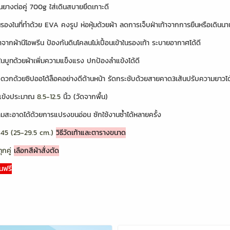
้นยางต่อคู่ 700g ใส่เดินสบายยึดเกาะดี
นรองในที่ทำด้วย EVA คงรูป ห่อหุ้มด้วยผ้า ลดการเจ็บฝ่าเท้าจากการยืนหรือเดินนา
ำจากผ้านีโอพรีน ป้องกันดินโคลนไม่เปื้อนเข้าในรองเท้า ระบายอากาศได้ดี
นในบูทด้วยผ้าเพิ่มความแข็งแรง ปกป้องลำแข้งได้ดี
ดวกด้วยซิปออโต้ล็อคอย่างดีด้านหน้า รัดกระชับด้วยสายคาด3เส้นปรับความยาวได
แข้งประมาณ
8.5-12.5
นิ้ว (วัดจากพื้น)
มสะอาดได้ด้วยการแปรงขนอ่อน ซักใช้งานซ้ำได้หลายครั้ง
-45 (25-29.5 cm.)
วิธีวัดเท้าและตารางขนาด
ทุกคู่
เลือกสีผ้าสั่งตัด
นฟรี