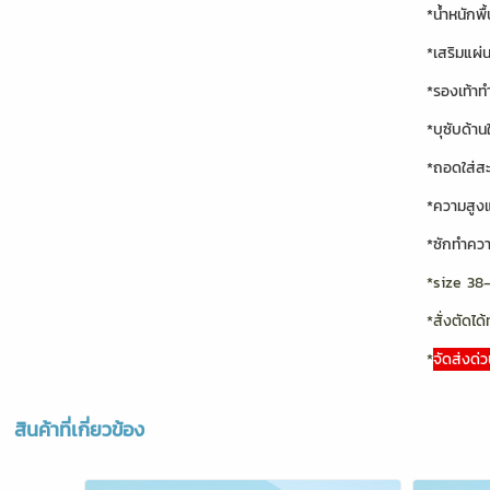
*น้ำหนักพื
*เสริมแผ่
*รองเท้าท
*บุซับด้า
*ถอดใส่สะ
*ความสูง
*ซักทำควา
*size 38
*สั่งตัดได้
*
จัดส่งด่ว
สินค้าที่เกี่ยวข้อง