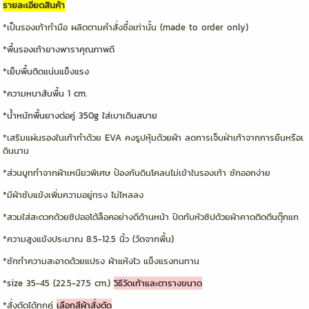
รายละเอียดสินค้า
*เป็นรองเท้าทำมือ ผลิตตามคำสั่งซื้อเท่านั้น (made to order only)
*พื้นรองเท้ายางพาราคุณภาพดี
*เย็บพื้นติดแน่นแข็งแรง
*ความหนาส้นพื้น 1 cm.
*น้ำหนักพื้นยางต่อคู่ 350g ใส่เบาเดินสบาย
*เสริมแผ่นรองในเท้าทำด้วย EVA คงรูปหุ้มด้วยผ้า ลดการเจ็บฝ่าเท้าจากการยืนหรือเ
ดินนาน
*ส่วนบูททำจากผ้าเหนียวพิเศษ ป้องกันดินโคลนไม่เข้าในรองเท้า ซักออกง่าย
*มีผ้าซับแข้งเพิ่มความอยู่ทรง ไม่ไหลลง
*สวมใส่สะดวกด้วยซิปออโต้ล็อคอย่างดีด้านหน้า ปิดทับหัวซิปด้วยผ้าคาดติดตีนตุ๊กแก
*ความสูงแข้งประมาณ 8.5-12.5 นิ้ว (วัดจากพื้น)
*ซักทำความสะอาดด้วยแปรง ผ้าแห้งไว แข็งแรงทนทาน
*size 35-45 (22.5-27.5 cm.)
วิธีวัดเท้าและตารางขนาด
*สั่งตัดได้ทุกคู่
เลือกสีผ้าสั่งตัด