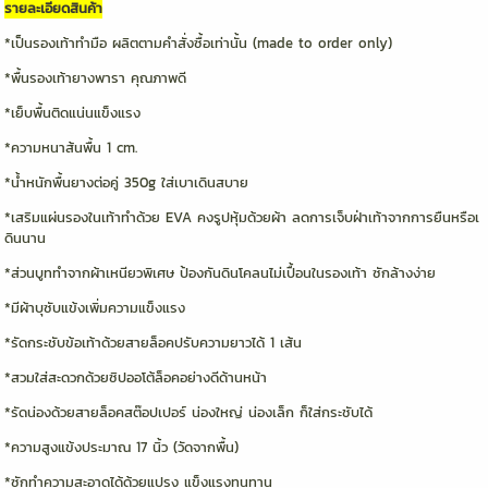
รายละเอียดสินค้า
*เป็นรองเท้าทำมือ ผลิตตามคำสั่งซื้อเท่านั้น (made to order only)
*พื้นรองเท้ายางพารา คุณภาพดี
*เย็บพื้นติดแน่นแข็งแรง
*ความหนาส้นพื้น 1 cm.
*น้ำหนักพื้นยางต่อคู่ 350g ใส่เบาเดินสบาย
*เสริมแผ่นรองในเท้าทำด้วย EVA คงรูปหุ้มด้วยผ้า ลดการเจ็บฝ่าเท้าจากการยืนหรือเ
ดินนาน
*ส่วนบูททำจากผ้าเหนียวพิเศษ ป้องกันดินโคลนไม่เปื้อนในรองเท้า ซักล้างง่าย
*มีผ้าบุซับแข้งเพิ่มความแข็งแรง
*รัดกระชับข้อเท้าด้วยสายล็อคปรับความยาวได้ 1 เส้น
*สวมใส่สะดวกด้วยซิปออโต้ล็อคอย่างดีด้านหน้า
*รัดน่องด้วยสายล็อคสต๊อปเปอร์ น่องใหญ่ น่องเล็ก ก็ใส่กระชับได้
*ความสูงแข้งประมาณ 17 นิ้ว (วัดจากพื้น)
*ซักทำความสะอาดได้ด้วยแปรง แข็งแรงทนทาน