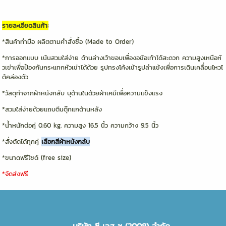
รายละเอียดสินค้า:
*สินค้าทำมือ ผลิตตามคำสั่งซื้อ (Made to Order)
*การออกแบบ เน้นสวมใส่ง่าย ด้านล่างเว้าขอบเพื่องอข้อเท้าได้สะดวก ความสูงเหนือหั
วเข่าเพื่อป้องกันกระแทกหัวเข่าได้ด้วย รูปทรงโค้งเข้ารูปลำแข้งเพื่อการเดินเคลื่อนไหวไ
ด้คล่องตัว
*วัสดุทำจากผ้าหนังกลับ บุด้านในด้วยผ้าเคมีเพื่อความแข็งแรง
*สวมใส่ง่ายด้วยแถบตีนตุ๊กแกด้านหลัง
*น้ำหนักต่อคู่ 0.60 kg. ความสูง 16.5 นิ้ว ความกว้าง 9.5 นิ้ว
*สั่งตัดได้ทุกคู่
เลือกสีผ้าหน้งกลับ
*ขนาดฟรีไซด์ (free size)
*จัดส่งฟรี
บริษัท ซี เอส ชู (2008) จำกัด