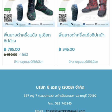
พื้นยางดำครึ่งแข้ง หูเชือก
พื้นยางดำครึ่งแข้งซิปหน้า
ซิปข้าง
฿ 795.00
฿ 345.00
฿ 950.00
(-16%)
มีหลายคุณสมบัติให้เลือก
มีหลายคุณสมบัติให้เลือก
บริษัท ซี เอส ชู (2008) จำกัด
387 หมู่ 7 ต.ดอนกรวย อ.ดำเนินสะดวก จ.ราชบุรี 70130
โทร. 032 745345
Email :
thaininja2008@gmail.com