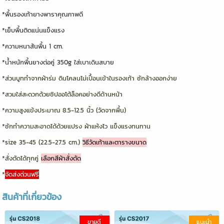
*พื้นรองเท้ายางพาราคุณภาพดี
*เย็บพื้นติดแน่นแข็งแรง
*ความหนาส้นพื้น 1 cm.
*น้ำหนักพื้นยางต่อคู่ 350g ใส่เบาเดินสบาย
*ส่วนบูททำจากผ้าร่ม ดินโคลนไม่เปื้อนเข้าในรองเท้า ซักล้างออกง่าย
*สวมใส่สะดวกด้วยซิปออโต้ล็อคอย่างดีด้านหน้า
*ความสูงแข้งประมาณ 8.5-12.5 นิ้ว (วัดจากพื้น)
*ซักทำความสะอาดได้ด้วยแปรง ผ้าแห้งไว แข็งแรงทนทาน
*size 35-45 (22.5-27.5 cm.)
วิธีวัดเท้าและตารางขนาด
*สั่งตัดได้ทุกคู่
เลือกสีผ้าสั่งตัด
*
จัดส่งด่วนฟรี
สินค้าที่เกี่ยวข้อง
ขายดี
แนะนำ